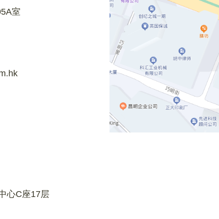
5A室
om.hk
心C座17层