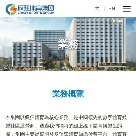
简
|
EN
業務
業務概覽
本集團以瘋狂體育為核心業務，是中國領先的數字體育娛
樂社區運營商。透過我們獨特的線上線下體育娛樂生態
圈，集團主要從事開發及運營體育知識付費平台、體育賽