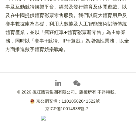
事及互動競猜娛樂平台、經營及發行體育及休閒遊戲、以
及在中國提供體育彩票零售服務。我們以龐大體育用戶及
賽事數據庫為基礎，利用大數據及人工智能技術賦能傳統
體育產業，並以「瘋狂紅單➕體育彩票新零售」為主線業
務，同時以「賽事➕競猜、IP➕遊戲」為增強性業務，以全
方面推進數字體育娛樂戰略。
©
2026 瘋狂體育集團有限公司。版權所有 不得轉載。
京公網安備：11010502041522號
京ICP備10014938號-7